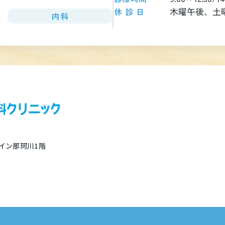
木曜午後、土
休診日
内科
イン那珂川1階